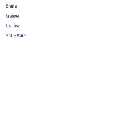
Braila
Craiova
Oradea
Satu-Mare
Jetzt unverbindliches
SOFORT-Angebot
erhalten:
Stellen Sie sicher, dass Ihr Umzug in Wien
reibungslos und ohne Stress
verläuft – mit