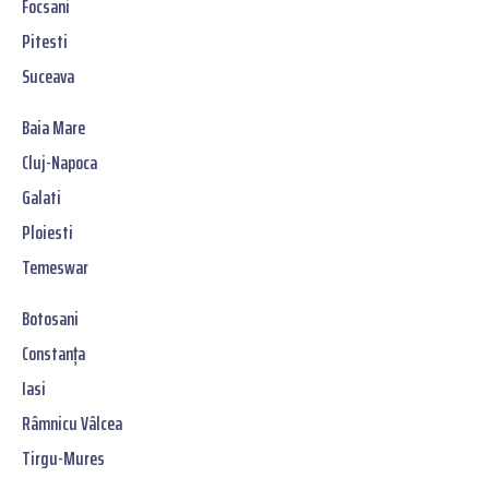
Focsani
Pitesti
Suceava
Baia Mare
Cluj-Napoca
Galati
Ploiesti
Temeswar
Botosani
Constanța
Iasi
Râmnicu Vâlcea
Tirgu-Mures