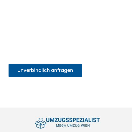
MEGA UMZUG, Ihrem Partner für professionelle
Umzugsservices.
Nutzen Sie jetzt die Gelegenheit für ein effizientes,
professionelles Umzugserlebnis und
profitieren
Sie von unserem SOFORT-Angebot in unter 30
Sekunden
. Sparen Sie Zeit und Mühe und starten
Sie sorgenfrei in Ihr neues Zuhause!
Unverbindlich anfragen
+4314171293