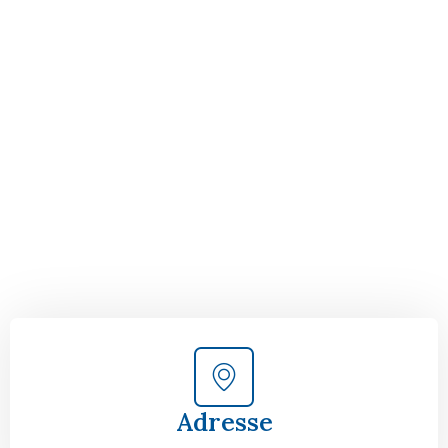
Der nächste Schritt zu
Ihrem perfekten Umzug
von Wien nach Iasi!
Kontaktieren Sie uns für eine
kostenlose Erstberatung
und lassen Sie sich von unseren Umzugsexperten aus
Wien persönlich beraten. Wir helfen Ihnen, Ihren Umzug
von Wien nach Iasi sorgfältig zu planen und
durchzuführen. Jetzt kostenlos beraten lassen und
unbeschwert umziehen!
Adresse