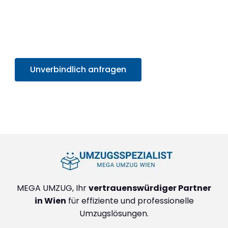
Sie von unserem SOFORT-Angebot in unter 30
Sekunden
. Sparen Sie Zeit und Mühe und starten
Sie sorgenfrei in Ihr neues Zuhause!
Unverbindlich anfragen
+4314171293
MEGA UMZUG, Ihr
vertrauenswürdiger Partner
in Wien
für effiziente und professionelle
Umzugslösungen.