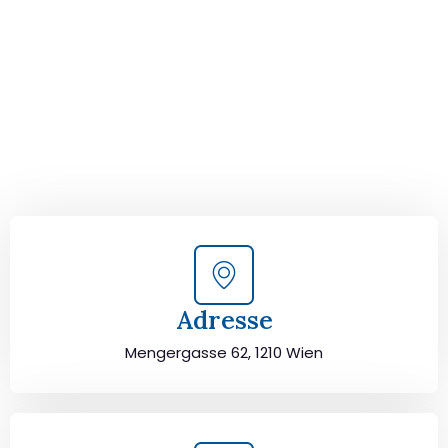
von Wien nach Traun!
Kontaktieren Sie uns für eine
kostenlose Erstberatung
und lassen Sie sich von unseren Umzugsexperten aus
Wien persönlich beraten. Wir helfen Ihnen, Ihren Umzug
von Wien nach Traun sorgfältig zu planen und
durchzuführen. Jetzt kostenlos beraten lassen und
unbeschwert umziehen!
Adresse
Mengergasse 62, 1210 Wien