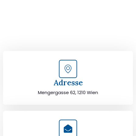
Kontaktieren Sie uns für eine
kostenlose Erstberatung
und lassen Sie sich von unseren Umzugsexperten aus
Wien persönlich beraten. Wir helfen Ihnen, Ihren Umzug
von Wien nach Sofia sorgfältig zu planen und
durchzuführen. Jetzt kostenlos beraten lassen und
unbeschwert umziehen!
Adresse
Mengergasse 62, 1210 Wien