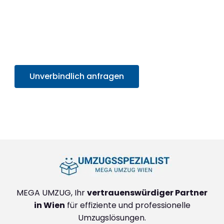
professionelles Umzugserlebnis und
profitieren
Sie von unserem SOFORT-Angebot in unter 30
Sekunden
. Sparen Sie Zeit und Mühe und starten
Sie sorgenfrei in Ihr neues Zuhause!
Unverbindlich anfragen
+4314171293
MEGA UMZUG, Ihr
vertrauenswürdiger Partner
in Wien
für effiziente und professionelle
Umzugslösungen.