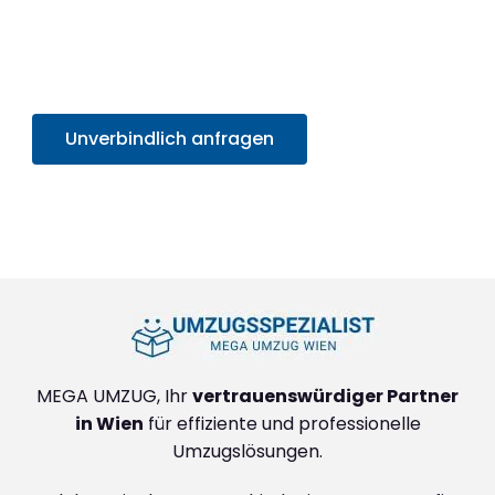
Sie von unserem SOFORT-Angebot in unter 30
Sekunden
. Sparen Sie Zeit und Mühe und starten
Sie sorgenfrei in Ihr neues Zuhause!
Unverbindlich anfragen
+4314171293
MEGA UMZUG, Ihr
vertrauenswürdiger Partner
in Wien
für effiziente und professionelle
Umzugslösungen.