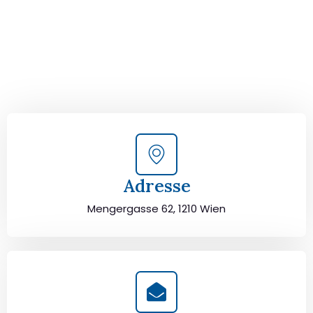
Kontaktieren Sie uns für eine
kostenlose Erstberatung
und lassen Sie sich von unseren Umzugsexperten aus
Wien persönlich beraten. Wir helfen Ihnen, Ihren Umzug
von Wien nach Luxemburg sorgfältig zu planen und
durchzuführen. Jetzt kostenlos beraten lassen und
unbeschwert umziehen!
Adresse
Mengergasse 62, 1210 Wien